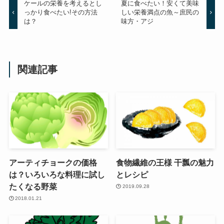
ケールの栄養を考えるとし
夏に食べたい！安くて美味
っかり食べたい!その方法
しい栄養満点の魚～庶民の
は？
味方・アジ
関連記事
アーティチョークの価格
食物繊維の王様 干瓢の魅力
は？いろいろな料理に試し
とレシピ
たくなる野菜
2019.09.28
2018.01.21