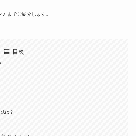
べ方までご紹介します。
目次
？
？
方法は？