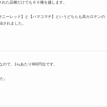
された品種だけでも
６０種
を越します。
サニーレッド
】と【
ハマコマチ
】というどちらも高カロテンの
登録されました。
なので、
1㎏あたり960円位
です。
た。