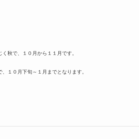
じく秋で、
１０月から１１月
です。
で、
１０月下旬～１月まで
となります。