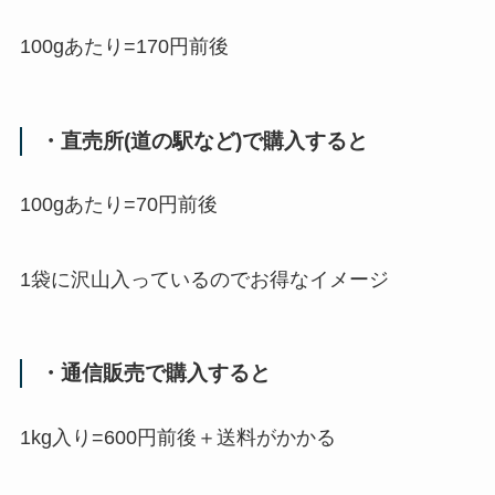
100g
あたり
=170
円
前後
・直売所
(
道の駅など
)
で購入すると
100g
あたり
=70
円
前後
1
袋に沢山入っているのでお得なイメージ
・通信販売で購入すると
1kg
入り
=600
円
前後＋送料がかかる