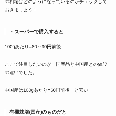
の相場はどのようになっているのかチェックして
おきましょう！
・スーパーで購入すると
100g
あたり
=80
～
90
円
前後
ここで注目したいのが、国産品と中国産との値段
の違いでした。
中国産は
100g
あたり
=60
円
前後 と安い
有機栽培
(
国産
)
のものだと