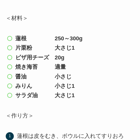
＜
材料
＞
蓮根 250～300g
片栗粉 大さじ1
ピザ用チーズ 20g
焼き海苔 適量
醤油 小さじ
みりん 小さじ1
サラダ油 大さじ1
＜
作り方
＞
蓮根は皮をむき、ボウルに入れてすりおろ