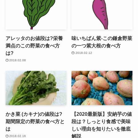
アレッタのお値段は?栄養
味いちばん紫-この鎌倉野菜
満点のこの野菜の食べ方
の一つ紫大根の食べ方
は?
2018.02.12
2018.02.08
かき菜 (カキナ)の値段は?
【2020最新版】安納芋の値
期間限定の野菜の食べ方と
段は？しっとり食感で美味
は
しい理由を知りたいを徹底
解説
2018.02.16