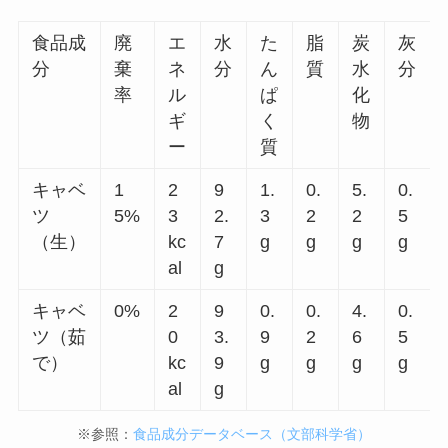
食品成
廃
エ
水
た
脂
炭
灰
分
棄
ネ
分
ん
質
水
分
率
ル
ぱ
化
ギ
く
物
ー
質
キャベ
1
2
9
1.
0.
5.
0.
ツ
5%
3
2.
3
2
2
5
（生）
kc
7
g
g
g
g
al
g
キャベ
0%
2
9
0.
0.
4.
0.
ツ（茹
0
3.
9
2
6
5
で）
kc
9
g
g
g
g
al
g
※参照：
食品成分データベース（文部科学省）