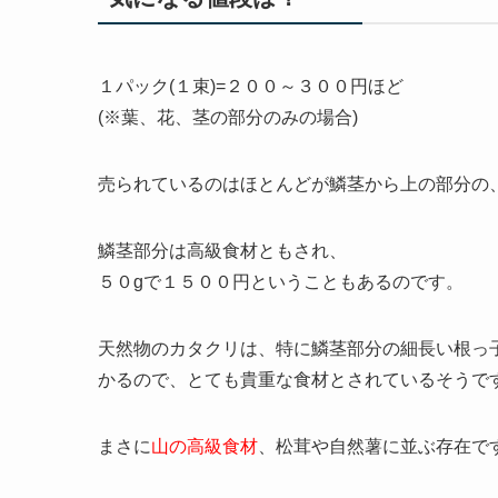
１パック(１束)=２００～３００円
ほど
(※葉、花、茎の部分のみの場合)
売られているのはほとんどが鱗茎から上の部分の
鱗茎部分
は高級食材ともされ、
５０gで１５００円
ということもあるのです。
天然物のカタクリ
は、特に鱗茎部分の細長い根っ
かるので、とても貴重な食材とされているそうで
まさに
山の高級食材
、松茸や自然薯に並ぶ存在で