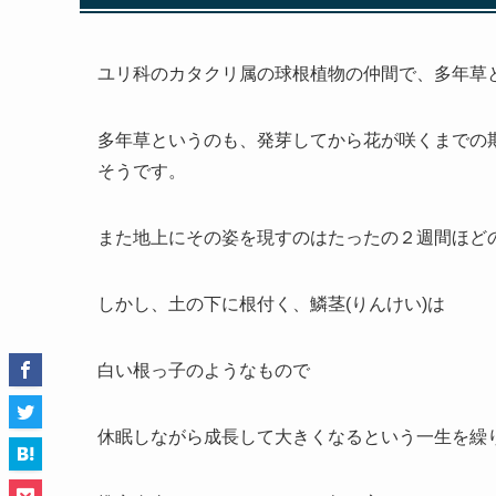
ユリ科のカタクリ属の球根植物の仲間で、多年草
多年草というのも、発芽してから花が咲くまでの
そうです。
また地上にその姿を現すのは
たったの２週間
ほど
しかし、土の下に根付く、
鱗茎(りんけい)
は
白い根っ子のようなもの
で
休眠しながら成長して大きくなるという一生を繰