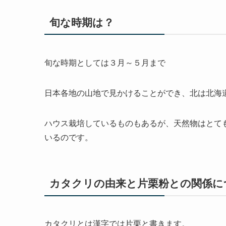
旬な時期は？
旬な時期としては
３月～５月
まで
日本各地の山地で
見かけることができ、北は北海
ハウス栽培しているものもあるが、天然物はとて
いるのです。
カタクリの由来と片栗粉との関係に
カタクリとは漢字では
片栗
と書きます。