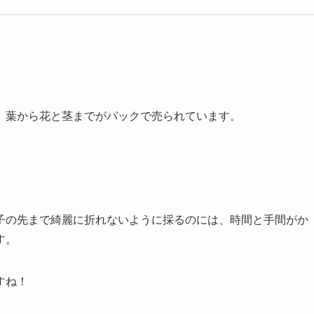
、
葉から花と茎までがパックで売られて
います。
子の先まで綺麗に折れないように採るのには、時間と手間がか
す。
すね！