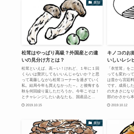
菌類
松茸はやっぱり高級？外国産との違
キノコのお
いの見分け方とは？
いしいレシ
松茸といえば、高～い！けれど、１年に１回
「衣笠茸」を
くらいは贅沢してもいいんじゃないか？と思
っても変わっ
って葛藤しながら松茸コーナーを過ぎていく
は昔から宮廷
私。結局今年も買えなかった～。と後悔する
です。成長した
秋を何回繰り返しただろうか。今年こそは！
の大きさにな
とチャレンジしたいあなたも、国産品と...
部のかさから本
2019.10.15
2019.10.12
菌類