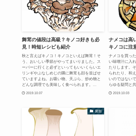
舞茸の値段は高級？キノコ好きも必
ナメコは高
見！時短レシピも紹介
キノコに注
秋と言えばキノコ！キノコといえば舞茸！そ
ナメコを買っ
う、おいしい季節がやってまいりました。ス
い味噌汁に入
ーパーに行くと必ずといってもいいくらいエ
たりします。
リンギやぶなしめじの隣に舞茸も顔を並ばせ
られたり、和
ていますよね。お吸い物、天ぷら、炒め物と
いのではない
どんな調理でも美味しく食べられます。...
らゆる疑問と共
2019.10.07
2019.10.03
菌類