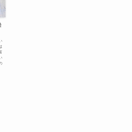
栄
い
は
富
い
の