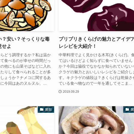
い？安い？そっくりな毒
プリプリきくらげの魅力とアイデ
意せよ
レシピを大紹介！
たらどう調理するか？私は温か
中華料理でよく見かける木耳(きくらげ)。
れて食べるのが幸せの時間だっ
てはいるけどよく知らずに食べていません
その他にも山菜そばなどに入れ
か？今回は脇役でなかなか知られていない
えたりして食べられることが多
クラゲの魅力とおいしいレシピをご紹介し
でしょうか？ナメコに関するあ
す。キクラゲの値段は？きくらげは乾燥さ
に今回はあのヌルヌル、...
ている食べ物なので一年を通してそこま...
2019.09.29
菌類
菌