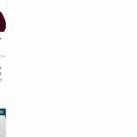
ア
食べ
キ
ま
せ
類