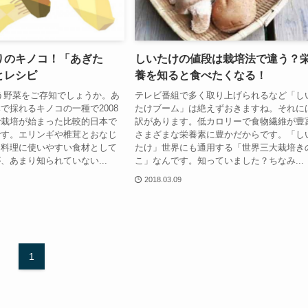
りのキノコ！「あぎた
しいたけの値段は栽培法で違う？
とレシピ
養を知ると食べたくなる！
う野菜をご存知でしょうか。あ
テレビ番組で多く取り上げられるなど「し
で採れるキノコの一種で2008
たけブーム」は絶えずおきますね。それに
で栽培が始まった比較的日本で
訳があります。低カロリーで食物繊維が豊
です。エリンギや椎茸とおなじ
さまざまな栄養素に豊かだからです。「し
、料理に使いやすい食材として
たけ」世界にも通用する「世界三大栽培き
、あまり知られていない...
こ」なんです。知っていました？ちなみ...
2018.03.09
1