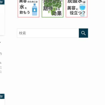
類
し
の
、
ュ
た
た
類