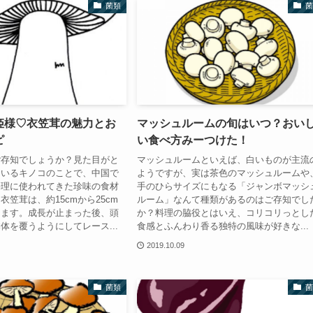
菌類
菌
姫様♡衣笠茸の魅力とお
マッシュルームの旬はいつ？おい
ピ
い食べ方みーつけた！
ご存知でしょうか？見た目がと
マッシュルームといえば、白いものが主流
ているキノコのことで、中国で
ようですが、実は茶色のマッシュルームや
料理に使われてきた珍味の食材
手のひらサイズにもなる「ジャンボマッシ
衣笠茸は、約15cmから25cm
ルーム」なんて種類があるのはご存知でし
ります。成長が止まった後、頭
か？料理の脇役とはいえ、コリコリっとし
体を覆うようにしてレース...
食感とふんわり香る独特の風味が好きな...
2019.10.09
菌類
菌